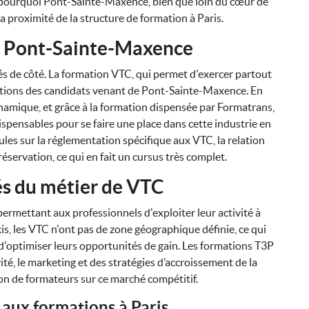
st pourquoi Pont-Sainte-Maxence, bien que loin du cœur de
e la proximité de la structure de formation à Paris.
 Pont-Sainte-Maxence
és de côté. La formation VTC, qui permet d'exercer partout
itions des candidats venant de Pont-Sainte-Maxence. En
namique, et grâce à la formation dispensée par Formatrans,
ispensables pour se faire une place dans cette industrie en
ules sur la réglementation spécifique aux VTC, la relation
 réservation, ce qui en fait un cursus très complet.
tés du métier de VTC
 permettant aux professionnels d'exploiter leur activité à
xis, les VTC n'ont pas de zone géographique définie, ce qui
t d'optimiser leurs opportunités de gain. Les formations T3P
vité, le marketing et des stratégies d’accroissement de la
rtion de formateurs sur ce marché compétitif.
é aux formations à Paris