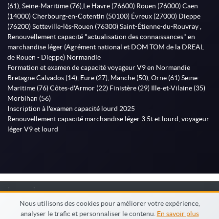
(61), Seine-Maritime (76),Le Havre (76600) Rouen (76000) Caen
(14000) Cherbourg-en-Cotentin (50100) Évreux (27000) Dieppe
(76200) Sotteville-lès-Rouen (76300) Saint-Étienne-du-Rouvray ,
Renouvellement capacité "actualisation des connaissances" en
marchandise léger (Agrément national et DOM TOM de la DREAL
de Rouen - Dieppe) Normandie
Formation et examen de capacité voyageur V9 en Normandie
Bretagne Calvados (14), Eure (27), Manche (50), Orne (61) Seine-
Maritime (76) Côtes-d'Armor (22) Finistère (29) Ille-et-Vilaine (35)
Morbihan (56)
Inscription à l'examen capacité lourd 2025
Renouvellement capacité marchandise léger 3.5t et lourd, voyageur
léger V9 et lourd
© MonFormateur.info 2026
Nous utilisons des cookies pour améliorer votre expérience,
analyser le trafic et personnaliser le contenu.
En savoir plus