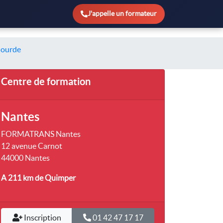
J'appelle un formateur
lourde
Centre de formation
Nantes
FORMATRANS Nantes
12 avenue Carnot
44000 Nantes
A 211 km
de Quimper
Inscription
01 42 47 17 17