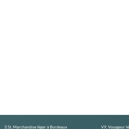
3.5t, Marchandise léger à Bordeaux
V9, Voyageur l