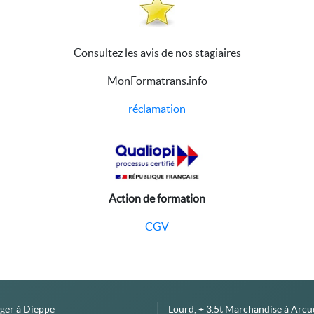
Consultez les avis de nos stagiaires
MonFormatrans.info
réclamation
Action de formation
CGV
éger à Dieppe
Lourd, + 3.5t Marchandise à Arcue