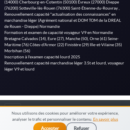
(14000) Cherbourg-en-Cotentin (50100) Évreux (27000) Dieppe
(76200) Sotteville-lès-Rouen (76300) Saint-Étienne-du-Rouvray ,
Renouvellement capacité "actualisation des connaissances" en
marchandise léger (Agrément national et DOM TOM de la DREAL
de Rouen - Dieppe) Normandie
Formation et examen de capacité voyageur V9 en Normandie
Bretagne Calvados (14), Eure (27), Manche (50), Orne (61) Seine-
Maritime (76) Côtes-d'Armor (22) Finistère (29) Ille-et-Vilaine (35)
Morbihan (56)
Inscription à l'examen capacité lourd 2025
Renouvellement capacité marchandise léger 3.5t et lourd, voyageur
léger V9 et lourd
© MonFormateur.info 2026
Nous utilisons des cookies pour améliorer votre expérience,
analyser le trafic et personnaliser le contenu.
En savoir plus
Accepter
Refuser