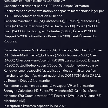
Nos dates et lieux d'examens Capacité V9
Capacité de transport par le CPF Mon Compte Formation
Financement de votre attestation de capacité marchandise léger par
le CPF mon compte formation à Dieppe
Capacite marchandise 3,5t,Calvados (14), Eure (27), Manche (50),
Orne (61), Seine-Maritime (76),Le Havre (76600) Rouen (76000)
Caen (14000) Cherbourg-en-Cotentin (50100) Évreux (27000)
Dieppe (76200) Sotteville-lès-Rouen (76300) Saint-Étienne-du-
Rouvray,
Capacite voyageur V9,Calvados (14), Eure (27), Manche (50), Orne
(61), Seine-Maritime (76),Le Havre (76600) Rouen (76000) Caen
(14000) Cherbourg-en-Cotentin (50100) Évreux (27000) Dieppe
(76200) Sotteville-lès-Rouen (76300) Saint-Étienne-du-Rouvray ,
Renouvellement capacité "actualisation des connaissances" en
marchandise léger (Agrément national et DOM TOM de la DREAL
de Rouen - Dieppe) Normandie
Formation et examen de capacité voyageur V9 en Normandie
Bretagne Calvados (14), Eure (27), Manche (50), Orne (61) Seine-
Maritime (76) Côtes-d'Armor (22) Finistère (29) Ille-et-Vilaine (35)
Morbihan (56)
Inscription à l'examen capacité lourd 2025