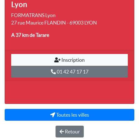
Lyon
FORMATRANS Lyon
27 rue Maurice FLANDIN - 69003 LYON
A 37 km
de Tarare
Inscription
01 42 47 17 17
Toutes les villes
Retour