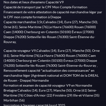
Nos dates et lieux d'examens Capacité V9
Capacité de transport par le CPF Mon Compte Formation
Financement de votre attestation de capacité marchandise léger par
le CPF mon compte formation à Dieppe
Capacite marchandise 3,5t,Calvados (14), Eure (27), Manche (50),
Orne (61), Seine-Maritime (76),Le Havre (76600) Rouen (76000)
Caen (14000) Cherbourg-en-Cotentin (50100) Évreux (27000)
Dieppe (76200) Sotteville-lès-Rouen (76300) Saint-Étienne-du-
Rouvray,
Capacite voyageur V9,Calvados (14), Eure (27), Manche (50), Orne
(61), Seine-Maritime (76),Le Havre (76600) Rouen (76000) Caen
(14000) Cherbourg-en-Cotentin (50100) Évreux (27000) Dieppe
(76200) Sotteville-lès-Rouen (76300) Saint-Étienne-du-Rouvray ,
Renouvellement capacité "actualisation des connaissances" en
marchandise léger (Agrément national et DOM TOM de la DREAL
de Rouen - Dieppe) Normandie
Formation et examen de capacité voyageur V9 en Normandie
Bretagne Calvados (14), Eure (27), Manche (50), Orne (61) Seine-
Maritime (76) Côtes-d'Armor (22) Finistère (29) Ille-et-Vilaine (35)
Morbihan (56)
Inscription à l'examen capacité lourd 2025